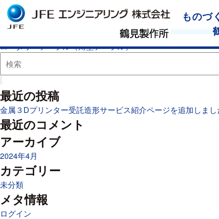
ロータリーテーブル（丸型テーブル）
ものづ
ロ
2020年8月14日
Category -
コメントを受け付けていません
ー
« 化学プラント向けタービン車室
タ
ロータリーテーブル（角型テーブル） »
リ
ー
テ
最近の投稿
ー
ブ
金属３Dプリンター受託造形サービス紹介ページを追加しまし
ル
最近のコメント
（丸
アーカイブ
型
テ
2024年4月
ー
カテゴリー
ブ
未分類
ル）
メタ情報
は
ログイン