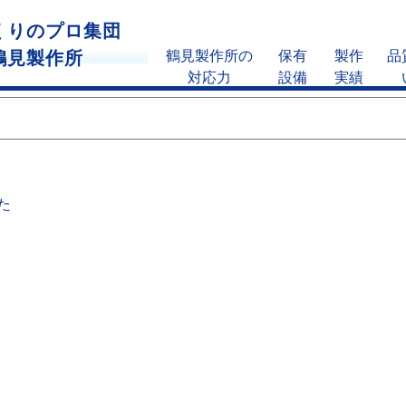
くりのプロ集団
鶴見製作所
鶴見製作所の
保有
製作
品
対応力
設備
実績
た