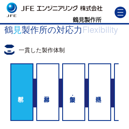
toggl
navig
鶴
見
製作所の対応力
Flexibility
一貫した製作体制