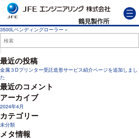
NCガス切断機
NC
2020年8月14日
Category -
コメントを受け付けていません
toggl
navig
ガ
« NCパイプ切断機
ス
3500Lベンディングローラー »
切
断
機
は
最近の投稿
金属３Dプリンター受託造形サービス紹介ページを追加しまし
た
最近のコメント
アーカイブ
2024年4月
カテゴリー
未分類
メタ情報