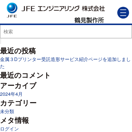
3Dプリンター
3D
2025年2月5日
Category -
コメントを受け付けていません
toggl
navig
プ
« ３Dプリンター
リ
ン
タ
ー
最近の投稿
は
金属３Dプリンター受託造形サービス紹介ページを追加しまし
た
最近のコメント
アーカイブ
2024年4月
カテゴリー
未分類
メタ情報
ログイン